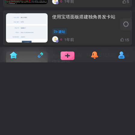
1年前
5
使用宝塔面板搭建独角兽发卡站
建站
1年前
15
X-ui和宝塔共存，Nginx反代实现，X-ui
伪装网站
建站
网络
1年前
10
华为手机adb指令禁用系统更新
默认
1年前
10
CentOS 开放端口