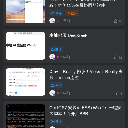
程！媲美华为多屏协同的软件
网络
默认
1年前
13
本地部署 DeepSeek
默认
1年前
12
Xray – Reality 协议！Vless + Reality协
议 + Vision流控
网络
1年前
9
CentOS7 安装VLESS+Ws+Tls 一键安
装脚本！并开启BBR
网络