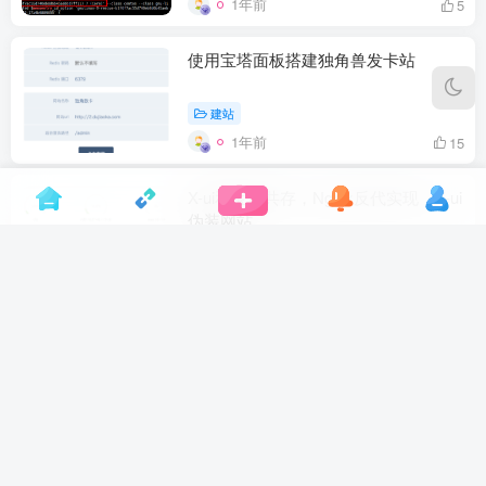
1年前
5
使用宝塔面板搭建独角兽发卡站
建站
1年前
15
X-ui和宝塔共存，Nginx反代实现，X-ui
伪装网站
建站
网络
1年前
10
华为手机adb指令禁用系统更新
默认
1年前
10
CentOS 开放端口