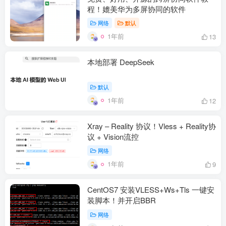
程！媲美华为多屏协同的软件
网络
默认
1年前
13
本地部署 DeepSeek
默认
1年前
12
Xray – Reality 协议！Vless + Reality协
议 + Vision流控
网络
1年前
9
CentOS7 安装VLESS+Ws+Tls 一键安
装脚本！并开启BBR
网络