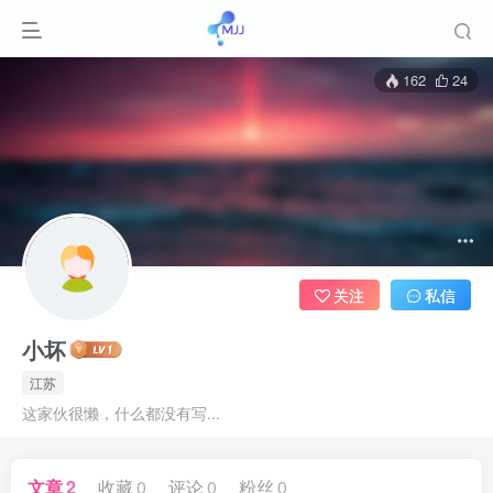
162
24
关注
私信
小坏
江苏
这家伙很懒，什么都没有写...
文章
2
收藏
0
评论
0
粉丝
0